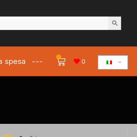
0
la spesa
---
0