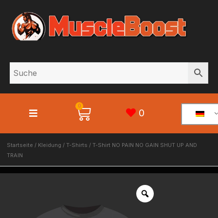
0
0
Startseite
/
Kleidung
/
T-Shirts
/ T-Shirt NO PAIN NO GAIN SHUT UP AND
TRAIN