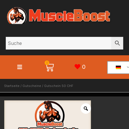
0
0
Startseite
/
Gutscheine
/ Gutschein 50 CHF